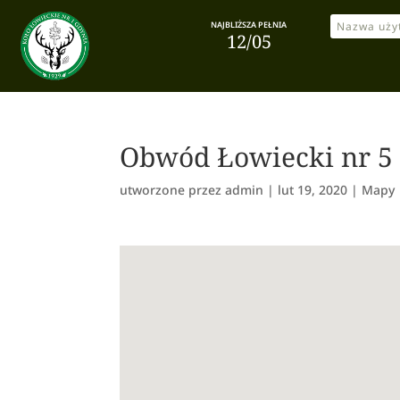
NAJBLIŻSZA PEŁNIA
12/05
Obwód Łowiecki nr 
utworzone przez
admin
|
lut 19, 2020
|
Mapy